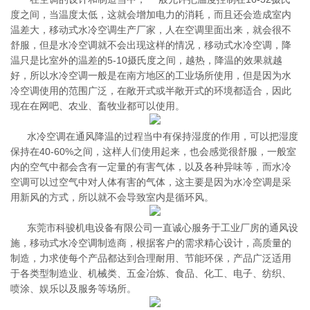
度之间，当温度太低，这就会增加电力的消耗，而且还会造成室内
温差大，移动式水冷空调生产厂家，人在空调里面出来，就会很不
舒服，但是水冷空调就不会出现这样的情况，移动式水冷空调，降
温只是比室外的温差的5-10摄氏度之间，越热，降温的效果就越
好，所以水冷空调一般是在南方地区的工业场所使用，但是因为水
冷空调使用的范围广泛，在敞开式或半敞开式的环境都适合，因此
现在在网吧、农业、畜牧业都可以使用。
水冷空调在通风降温的过程当中有保持湿度的作用，可以把湿度
保持在40-60%之间，这样人们使用起来，也会感觉很舒服，一般室
内的空气中都会含有一定量的有害气体，以及各种异味等，而水冷
空调可以过空气中对人体有害的气体，这主要是因为水冷空调是采
用新风的方式，所以就不会导致室内是循环风。
东莞市科骏机电设备有限公司一直诚心服务于工业厂房的通风设
施，移动式水冷空调制造商，根据客户的需求精心设计，高质量的
制造，力求使每个产品都达到合理耐用、节能环保，产品广泛适用
于各类型制造业、机械类、五金冶炼、食品、化工、电子、纺织、
喷涂、娱乐以及服务等场所。