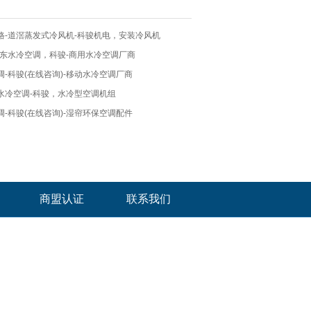
格-道滘蒸发式冷风机-科骏机电，安装冷风机
广东水冷空调，科骏-商用水冷空调厂商
-科骏(在线咨询)-移动水冷空调厂商
水冷空调-科骏，水冷型空调机组
-科骏(在线咨询)-湿帘环保空调配件
商盟认证
联系我们