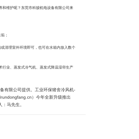
养和维护呢？东莞市科骏机电设备有限公司来
；
水垢；
或清理室外环境即可，也可在水箱内放入数个
术行业、蒸发式冷气机、蒸发式降温湿帘生产
设备有限公司提供。工业环保猪舍冷风机-
ndongfang.cn）今年全新升级推出
人：马先生。