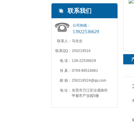
联系我们
公司热线：
13922536629
联系人：
马先生
联系QQ：
250219524
电 话：
139-22536629
传 真：
0769-88516861
邮 箱：
250219524@qq.com
地 址：
东莞市万江区汾溪路尚
甲都市产业园5楼