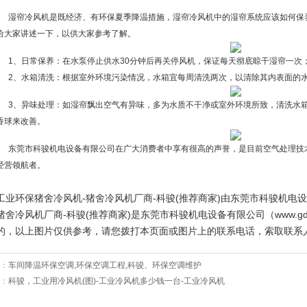
湿帘冷风机是既经济、有环保夏季降温措施，湿帘冷风机中的湿帘系统应该如何保
给大家讲述一下，以供大家参考了解。
1、日常保养：在水泵停止供水30分钟后再关停风机，保证每天彻底晾干湿帘一次
2、水箱清洗：根据室外环境污染情况，水箱宜每周清洗两次，以清除其内表面的
3、异味处理：如湿帘飘出空气有异味，多为水质不干净或室外环境所致，清洗水箱
香球来改善。
东莞市科骏机电设备有限公司在广大消费者中享有很高的声誉，是目前空气处理技
经营领航者。
工业环保猪舍冷风机-猪舍冷风机厂商-科骏(推荐商家)由东莞市科骏机电
猪舍冷风机厂商-科骏(推荐商家)是东莞市科骏机电设备有限公司（www.gdru
的，以上图片仅供参考，请您拨打本页面或图片上的联系电话，索取联系
：
车间降温环保空调,环保空调工程,科骏、环保空调维护
：
科骏，工业用冷风机(图)-工业冷风机多少钱一台-工业冷风机