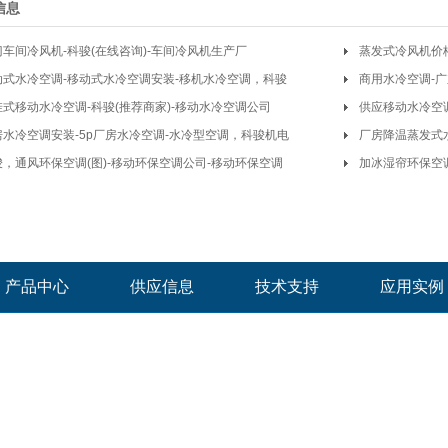
信息
门车间冷风机-科骏(在线咨询)-车间冷风机生产厂
蒸发式冷风机价
动式水冷空调-移动式水冷空调安装-移机水冷空调，科骏
商用水冷空调-
挂式移动水冷空调-科骏(推荐商家)-移动水冷空调公司
供应移动水冷空调
房水冷空调安装-5p厂房水冷空调-水冷型空调，科骏机电
厂房降温蒸发式
骏，通风环保空调(图)-移动环保空调公司-移动环保空调
加冰湿帘环保空调
产品中心
供应信息
技术支持
应用实例
Copyright © 2026
东莞市科骏机电设备有限公司
版权所有
地址： 东莞市万江区汾溪路尚甲都市产业园5楼
联系人：马先生 13922536629
主营产品：环保空调,冷风机,水冷空调
网站备案号：
粤ICP备17051738号