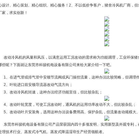
心设计、精心策划、精心组织、精心服务！2、不以低价争客户，猪舍冷风机厂商，但
厂家，求实创新！
改动冷风机的风量和风压，以满意运用工况改动的需求称为功能调理，工业环保猪
哪些呢？下面就让东莞市科骏机电设备有限公司来给大家介绍一下吧。
1、在进气管或排气管中安顿节流阀或风门操控流量，这种办法比较简略，但调理
2、叶轮进口前安顿导流器改动气流方向；
3、改动冷风机转速，这种办法经济功能至佳，但比较杂乱；
4、改动叶轮宽度，可使工况改动时，通风机的运用功率改动不大，但比较杂乱；
5、改动动叶片安装角，选用这种办法设备费用高、保护杂乱，但流量改动规模大、
东莞市科骏机电设备有限公司产品荣获国内四十多项发明、实用新型及外观专利，
处理技术行业、蒸发式冷气机、蒸发式降温湿帘生产经营领航者。