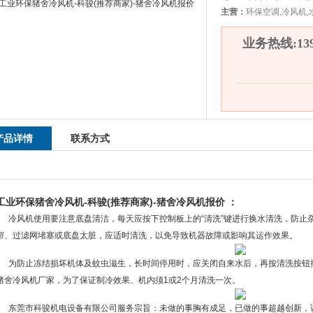
主营：
环保空调,冷风机,
业务热线:1392
产品详情
联系方式
工业环保猪舍冷风机-科骏(推荐商家)-猪舍冷风机报价 ：
冷风机使用要注意底盘清洁，每天应按下控制板上的“清洗”键进行换水清洗，防止杂
帘、过滤网堵塞或底盘太脏，应适时清洗，以免导致机器故障或影响其运作效果。
为防止冻结损坏机体及蚊虫滋生，长时间停用时，应关闭自来水后，再按清洗按钮
猪舍冷风机厂家，为了保证制冷效果、机内须1或2个月清洗一次。
东莞市科骏机电设备有限公司服务宗旨：未做的事胸有成足，已做的事超越创新，该